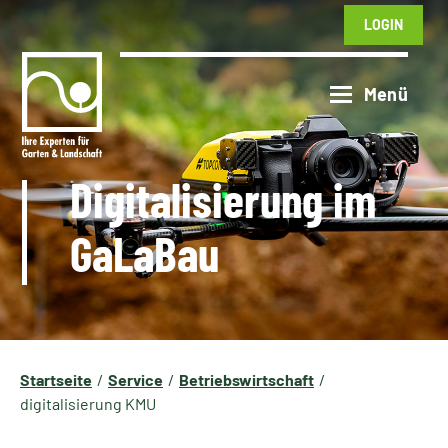
LOGIN
Digitalisierung im
GaLaBau
Startseite
Service
Betriebswirtschaft
digitalisierung KMU