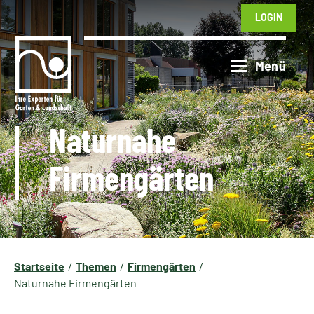
LOGIN
Naturnahe
Firmengärten
Startseite
Themen
Firmengärten
Naturnahe Firmengärten