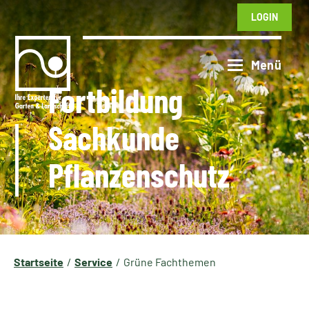
LOGIN
Fortbildung
Sachkunde
Pflanzenschutz
Startseite
Service
Grüne Fachthemen