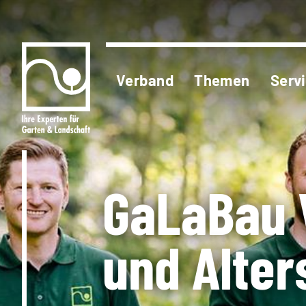
Verband
Themen
Serv
GaLaBau 
und Alte