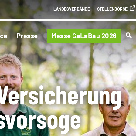
LANDESVERBÄNDE
STELLENBÖRSE
ice
Presse
Messe GaLaBau 2026
Versicherung
rsvorsoge