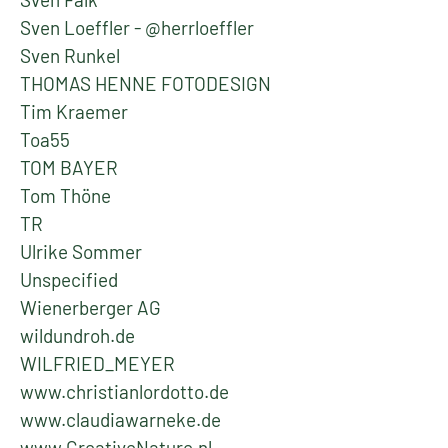
Sven Loeffler - @herrloeffler
Sven Runkel
THOMAS HENNE FOTODESIGN
Tim Kraemer
Toa55
TOM BAYER
Tom Thöne
TR
Ulrike Sommer
Unspecified
Wienerberger AG
wildundroh.de
WILFRIED_MEYER
www.christianlordotto.de
www.claudiawarneke.de
www.CreativeNature.nl