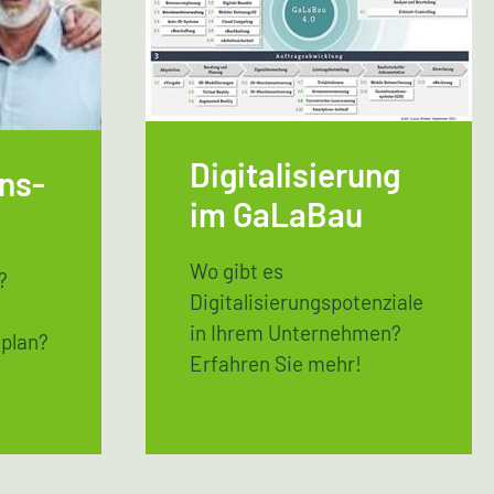
Digitalisierung
ns-
im GaLaBau
Wo gibt es
?
Digitalisierungspotenziale
in Ihrem Unternehmen?
lplan?
Erfahren Sie mehr!