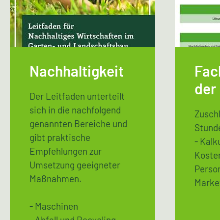
Nachhaltigkeit
Fac
der
Der Leitfaden unterteilt
sich in die nachfolgend
Zuschl
genannten Bereiche und
Stund
gibt praktische
- Kalk
Empfehlungen zur
Koste
Umsetzung geeigneter
Perso
Maßnahmen.
Market
- Maschinen
- Abfall und Recycling