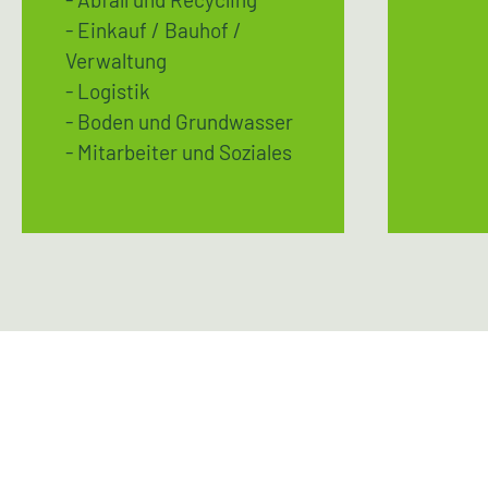
- Einkauf / Bauhof /
Verwaltung
- Logistik
- Boden und Grundwasser
- Mitarbeiter und Soziales