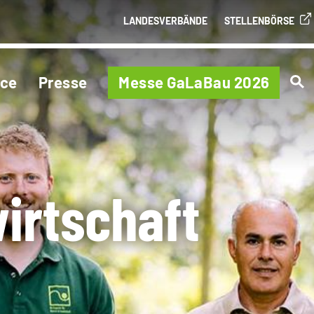
LANDESVERBÄNDE
STELLENBÖRSE
ice
Presse
Messe GaLaBau 2026
irtschaft