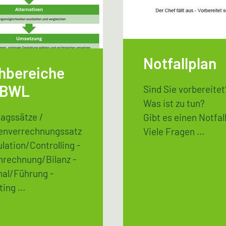
Notfallplan
hbereiche
 BWL
Sind Sie vorbereitet
Was ist zu tun?
agssätze /
Gibt es einen Notfal
enverrechnungssatz
Viele Fragen ...
ulation/Controlling -
nrechnung/Bilanz -
nal/Führung -
ing ...