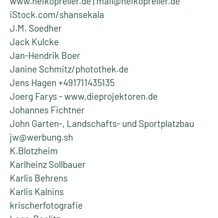
www.heikopreller.de | mail@heikopreller.de
iStock.com/shansekala
J.M. Soedher
Jack Kulcke
Jan-Hendrik Boer
Janine Schmitz/photothek.de
Jens Hagen +491711435135
Joerg Farys - www,dieprojektoren.de
Johannes Fichtner
John Garten-, Landschafts- und Sportplatzbau
jw@werbung.sh
K.Blotzheim
Karlheinz Sollbauer
Karlis Behrens
Karlis Kalnins
krischerfotografie