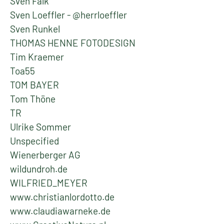
Sven Falk
Sven Loeffler - @herrloeffler
Sven Runkel
THOMAS HENNE FOTODESIGN
Tim Kraemer
Toa55
TOM BAYER
Tom Thöne
TR
Ulrike Sommer
Unspecified
Wienerberger AG
wildundroh.de
WILFRIED_MEYER
www.christianlordotto.de
www.claudiawarneke.de