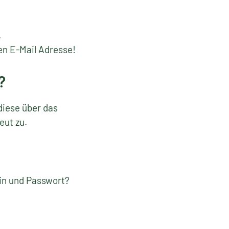
.
en E-Mail Adresse!
?
diese über das
eut zu.
gin und Passwort?