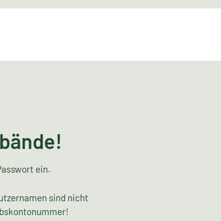
rbände!
Passwort ein.
utzernamen sind nicht
riebskontonummer!