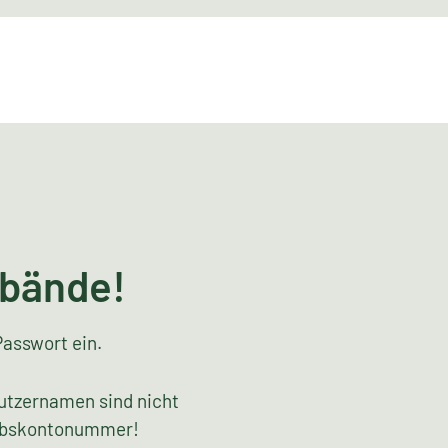
rbände!
Passwort ein.
utzernamen sind nicht
riebskontonummer!