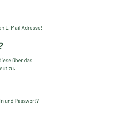
.
en E-Mail Adresse!
?
diese über das
eut zu.
gin und Passwort?