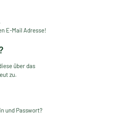
.
en E-Mail Adresse!
?
diese über das
eut zu.
gin und Passwort?