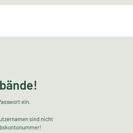
rbände!
Passwort ein.
utzernamen sind nicht
riebskontonummer!