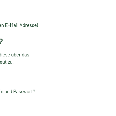
.
en E-Mail Adresse!
?
diese über das
eut zu.
gin und Passwort?