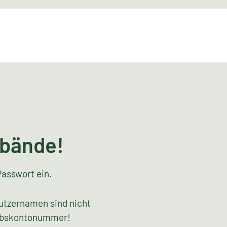
rbände!
Passwort ein.
utzernamen sind nicht
riebskontonummer!