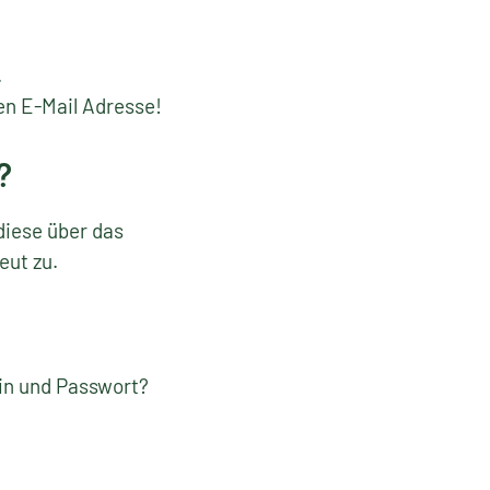
.
en E-Mail Adresse!
?
diese über das
eut zu.
gin und Passwort?